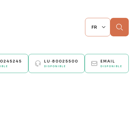
Chercher
70245245
LU·80025500
EMAIL
IBLE
DISPONIBLE
DISPONIBLE