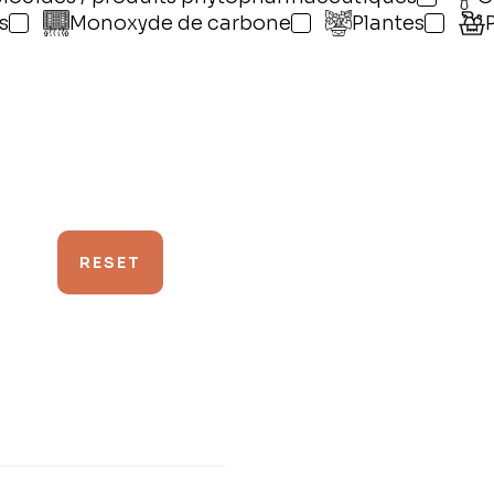
s
Monoxyde de carbone
Plantes
RESET