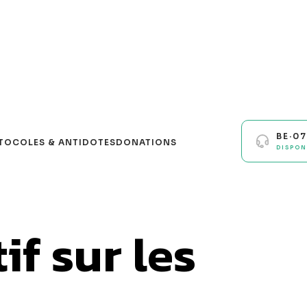
BE·0
TOCOLES & ANTIDOTES
DONATIONS
DISPON
f sur les