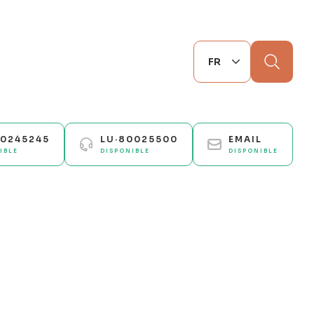
Chercher
70245245
LU·80025500
EMAIL
IBLE
DISPONIBLE
DISPONIBLE