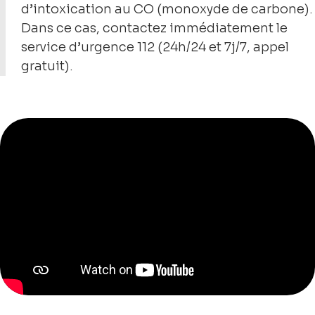
d’intoxication au CO (monoxyde de carbone).
Dans ce cas, contactez immédiatement le
service d’urgence 112 (24h/24 et 7j/7, appel
gratuit).