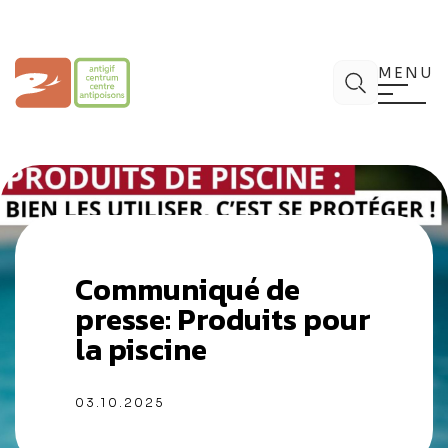
Aller
au
contenu
Centre Antipoisons
Chercher
MENU
Communiqué de
presse: Produits pour
la piscine
03.10.2025