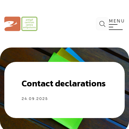
Aller
au
contenu
Centre Antipoisons
Chercher
MENU
Contact declarations
24.09.2025