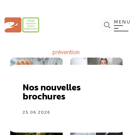
Aller
au
contenu
Centre Antipoisons
Chercher
MENU
Nos nouvelles
brochures
25.06.2026