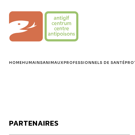
Aller
au
Centre Antipoisons
contenu
HOME
HUMAINS
ANIMAUX
PROFESSIONNELS DE SANTÉ
PRO
PARTENAIRES