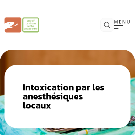
Aller
au
contenu
Centre Antipoisons
Chercher
MENU
Intoxication par les
anesthésiques
locaux