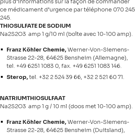
plus d’informations sur la façon de commander
ce médicament d’urgence par téléphone 070 245
245.
THIOSULFATE DE SODIUM
Na2S2O3 amp 1 g/10 ml (boîte avec 10-100 amp).
Franz Köhler Chemie,
Werner-Von-Siemens-
Strasse 22-28, 64625 Bensheim (Allemagne),
tel. +49 6251 1083 0, fax. +49 6251 1083 146.
Sterop,
tel.
+32 2 524 39 66
, +
32 2 521 60 71
.
NATRIUMTHIOSULFAAT
Na2S2O3 amp 1 g / 10 ml (doos met 10-100 amp).
Franz Köhler Chemie,
Werner-Von-Siemens-
Strasse 22-28, 64625 Bensheim (Duitsland),