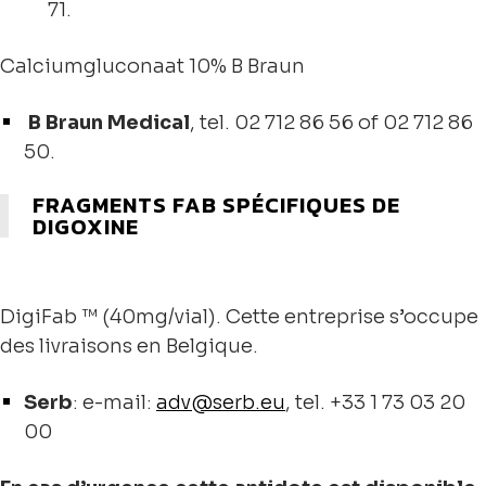
71.
Calciumgluconaat 10% B Braun
B Braun Medical
, tel. 02 712 86 56 of 02 712 86
50.
FRAGMENTS FAB SPÉCIFIQUES DE
DIGOXINE
DigiFab ™ (40mg/vial). Cette entreprise s’occupe
des livraisons en Belgique.
Serb
: e-mail:
adv@serb.eu
, tel. +33 1 73 03 20
00