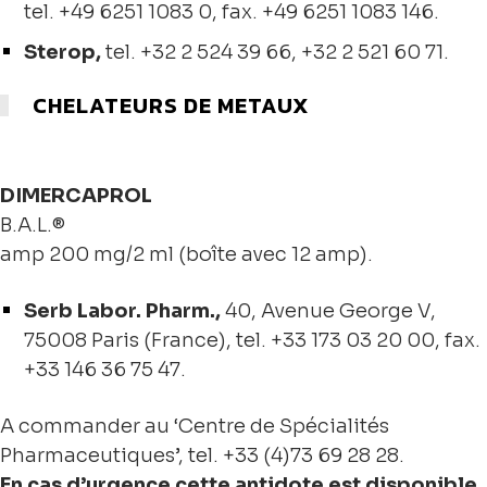
tel. +49 6251 1083 0, fax. +49 6251 1083 146.
Sterop,
tel.
+32 2 524 39 66
, +
32 2 521 60 71
.
CHELATEURS DE METAUX
DIMERCAPROL
B.A.L.®
amp 200 mg/2 ml (boîte avec 12 amp).
Serb Labor. Pharm.,
40, Avenue George V,
75008 Paris (France), tel. +33 173 03 20 00, fax.
+33 146 36 75 47.
A commander au ‘Centre de Spécialités
Pharmaceutiques’, tel. +33 (4)73 69 28 28.
En cas d’urgence cette antidote est disponible