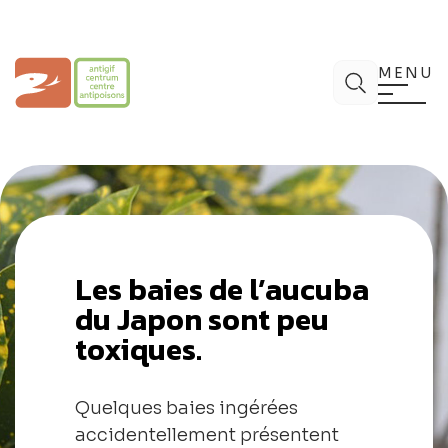
Aller
au
contenu
Centre Antipoisons
Chercher
MENU
Les baies de l’aucuba
du Japon sont peu
toxiques.
Quelques baies ingérées
accidentellement présentent