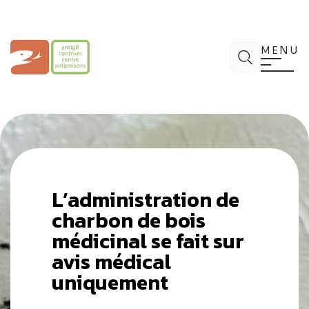
Aller
au
contenu
Centre Antipoisons
Chercher
MENU
L’administration de
charbon de bois
médicinal se fait sur
avis médical
uniquement