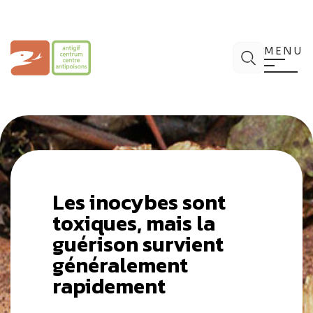
Aller
au
contenu
Centre Antipoisons
Chercher
MENU
Les inocybes sont
toxiques, mais la
guérison survient
généralement
rapidement