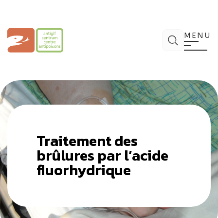
Aller
au
contenu
Centre Antipoisons
Chercher
MENU
Traitement des
brûlures par l’acide
fluorhydrique