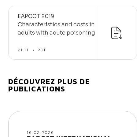
EAPCCT 2019
Characteristics and costs in
adults with acute poisoning
21.11
PDF
DÉCOUVREZ PLUS DE
PUBLICATIONS
16/02/2026
16.02.2026