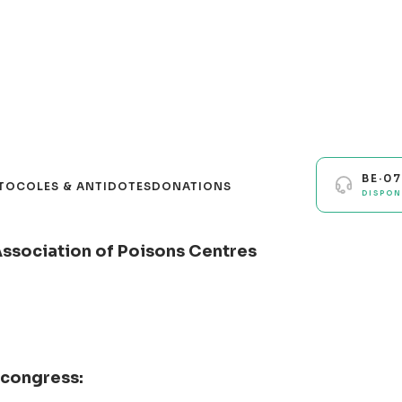
BE·0
TOCOLES & ANTIDOTES
DONATIONS
DISPON
Association of Poisons Centres
 congress: