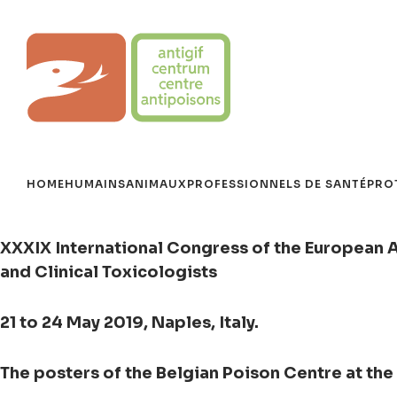
Aller
au
Centre Antipoisons
contenu
HOME
HUMAINS
ANIMAUX
PROFESSIONNELS DE SANTÉ
PRO
XXXIX International Congress of the European 
and Clinical Toxicologists
21 to 24 May 2019, Naples, Italy.
The posters of the Belgian Poison Centre at the