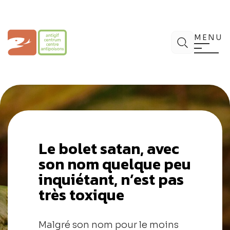
Aller
au
contenu
Centre Antipoisons
Chercher
MENU
Le bolet satan, avec
son nom quelque peu
inquiétant, n’est pas
très toxique
Malgré son nom pour le moins