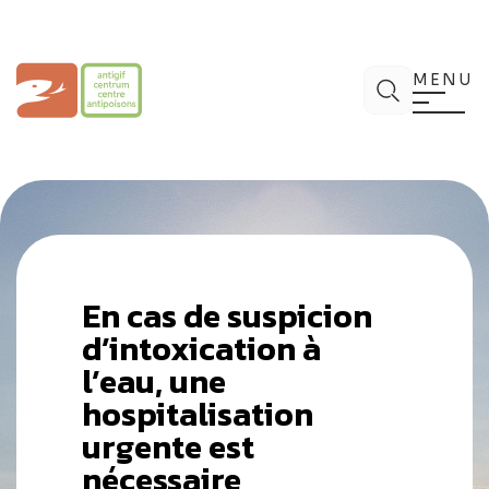
Aller
au
contenu
Centre Antipoisons
Chercher
MENU
En cas de suspicion
d’intoxication à
l’eau, une
hospitalisation
urgente est
nécessaire