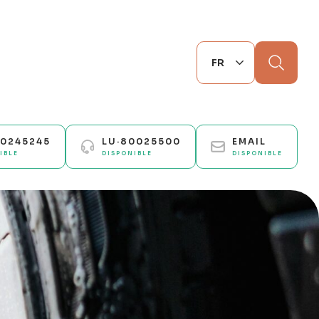
Chercher
70245245
LU·80025500
EMAIL
IBLE
DISPONIBLE
DISPONIBLE