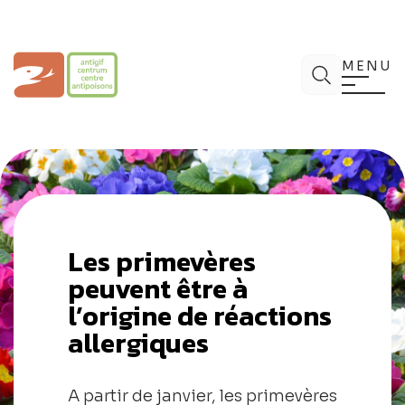
Aller
au
contenu
Centre Antipoisons
Chercher
MENU
Les primevères
peuvent être à
l’origine de réactions
allergiques
A partir de janvier, les primevères