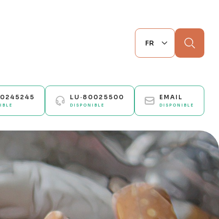
Chercher
70245245
LU·80025500
EMAIL
IBLE
DISPONIBLE
DISPONIBLE