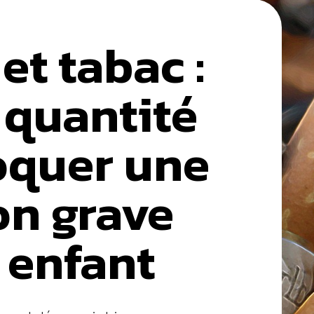
et tabac :
 quantité
oquer une
on grave
 enfant